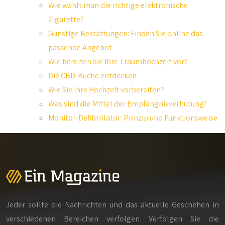
Wie wählt man die richtige elektronische
Zigarette?
Günstige Bestattungen: Finden Sie online das
passende Angebot
Wie bereiten Sie Ihre Traumhochzeit vor?
Die CBD-Küche entdecken
Wie Sie Ihre Hochzeit vorbereiten?
Was sind die Mittel der Empfängnisverhütung?
Monitor-Defibrillator: Prinzip und Funktionsweise
Jeder sollte die Nachrichten und das aktuelle Geschehen in
verschiedenen Bereichen verfolgen. Verfolgen Sie die